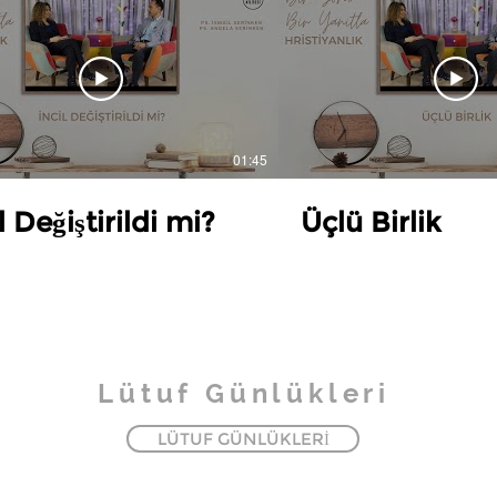
01:45
l Değiştirildi mi?
Üçlü Birlik
Lütuf Günlükleri
LÜTUF GÜNLÜKLERİ