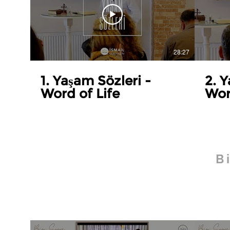
28:27
1. Yaşam Sözleri -
2. Y
Word of Life
Wor
B