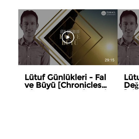
29:15
Lütuf Günlükleri - Fal
Lüt
ve Büyü [Chronicles
Değ
of Grace - Magic and
[Ch
Fortunetelling]
Wor