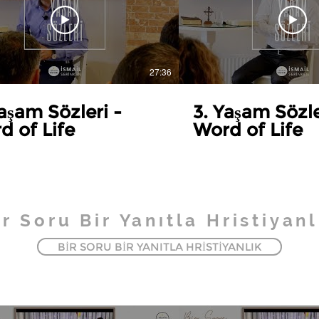
27:36
aşam Sözleri -
3. Yaşam Sözle
d of Life
Word of Life
ir Soru Bir Yanıtla Hristiyanl
BİR SORU BİR YANITLA HRİSTİYANLIK