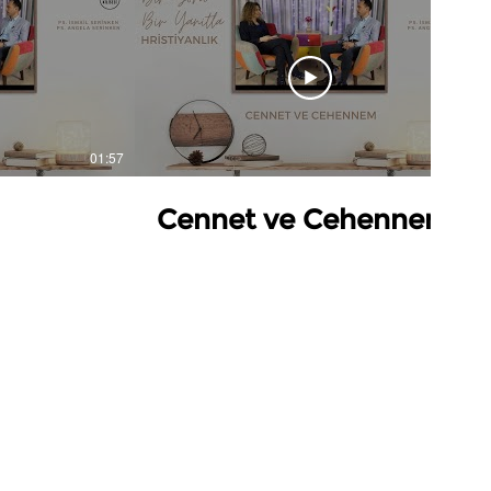
01:57
01:56
Cennet ve Cehennem