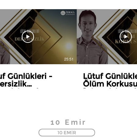
25:51
uf Günlükleri -
Lütuf Günlükl
ersizlik
Ölüm Korkus
ronicles of Grace -
[Chronicles of
thlessness]
Fear of Death
10 Emir
10 EMİR