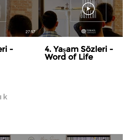
27:57
28:48
ri -
4. Yaşam Sözleri -
Word of Life
ık