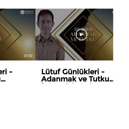
25:02
27:44
eri -
Lütuf Günlükleri -
u
Adanmak ve Tutku
 Grace -
[Chronicles of Grace -
]
Dedication and
Passion]