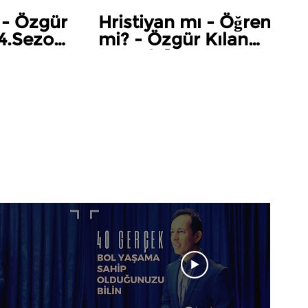
 - Özgür
Hristiyan mı - Öğrenci
[4.Sezon
mi? - Özgür Kılan
Gerçek [4.Sezon
12.Bölüm]