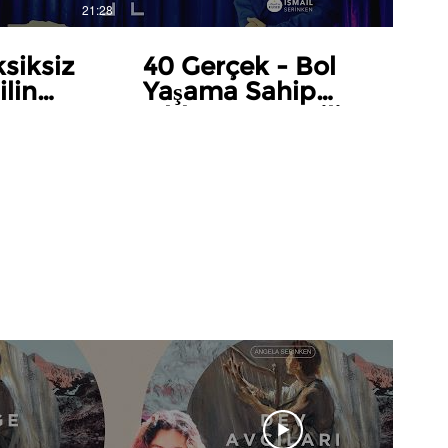
21:28
21:51
siksiz
40 Gerçek - Bol
lin
Yaşama Sahip
u are
Olduğunuzu Bilin
[Know that You have
Abundant Life]