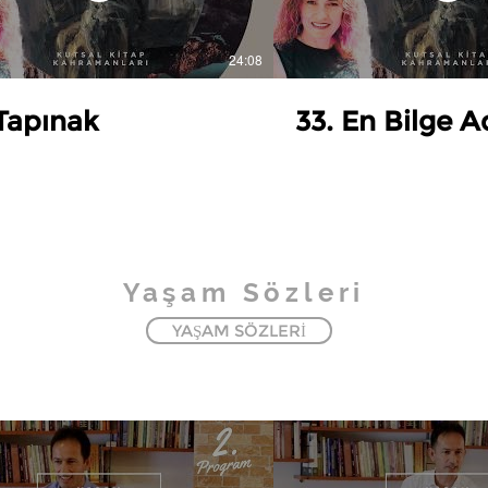
24:08
 Tapınak
33. En Bilge 
Yaşam Sözleri
YAŞAM SÖZLERİ