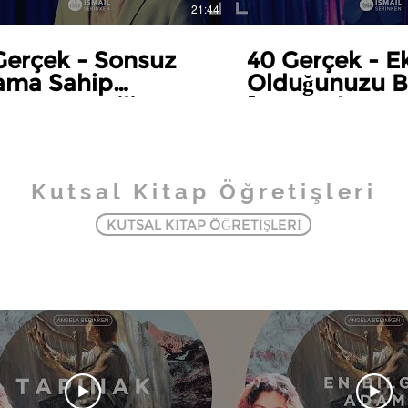
21:44
Gerçek - Sonsuz
40 Gerçek - Ek
ama Sahip
Olduğunuzu Bi
uğunuzu Bilin
[Know that Yo
ow that You have
Perfect]
nal Life]
Kutsal Kitap Öğretişleri
KUTSAL KİTAP ÖĞRETİŞLERİ