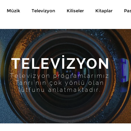
Müzik
Televizyon
Kiliseler
Kitaplar
Pa
TELEVİZYON
Televizyon programlarımız
Tanrı'nın çok yönlü olan
lütfunu anlatmaktadır.