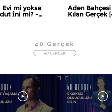
 Evi mi yoksa
Aden Bahçesi
dut İni mi? -
Kılan Gerçek 
ür Kılan Gerçek
13.Bölüm]
Sezon 14.Bölüm]
40 Gerçek
40 GERÇEK