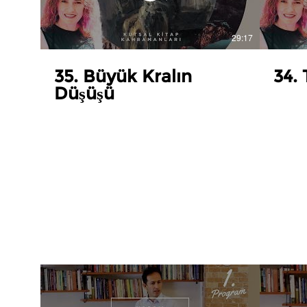
29:17
35. Büyük Kralın
34.
Düşüşü