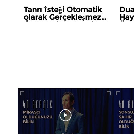
Tanrı İsteği Otomatik
Dua
olarak Gerçekleşmez -
Hay
Özgür Kılan Gerçek
Özg
[4.Sezon 15.Bölüm]
[4.