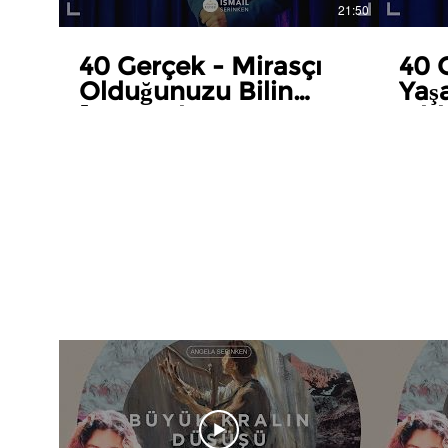
21:50
40 Gerçek - Mirasçı
40 
Olduğunuzu Bilin
Yaş
[Know that You are an
Old
Inheritor]
[Kn
Eter