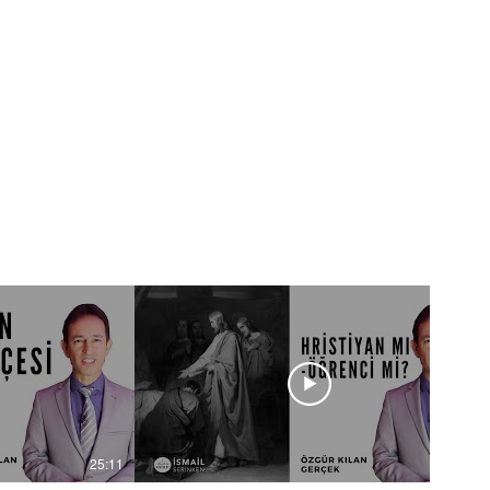
25:11
28:26