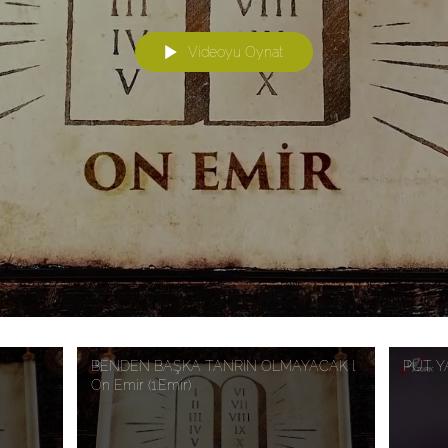
Videoyu Oynat
BENDEN BAŞKA TANRIN OLMAYACAK l
PUT YA
On Emir (1.Emir)