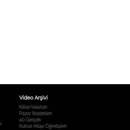
Video Arşivi
Kilise Vaazları
Pazar İbadetleri
40 Gerçek
i
Kutsal Kitap Öğretişleri