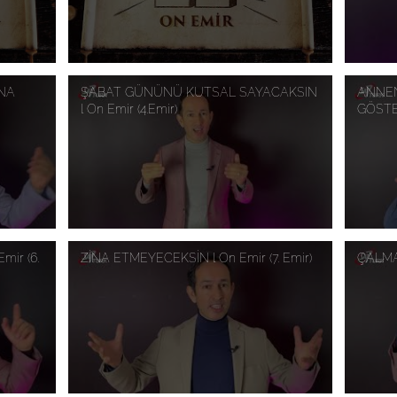
INA
ŞABAT GÜNÜNÜ KUTSAL SAYACAKSIN
ANNEN
l On Emir (4.Emir)
GÖSTE
mir (6.
ZİNA ETMEYECEKSİN l On Emir (7. Emir)
ÇALMA