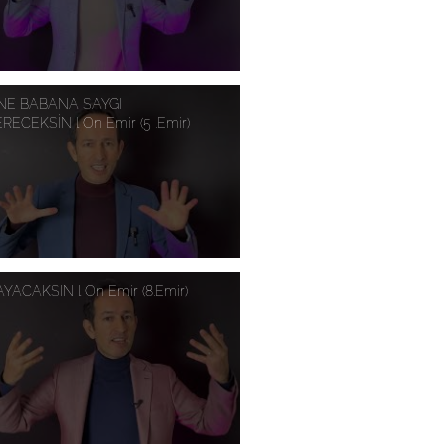
E BABANA SAYGI
RECEKSİN l On Emir (5 .Emir)
YACAKSIN l On Emir (8.Emir)