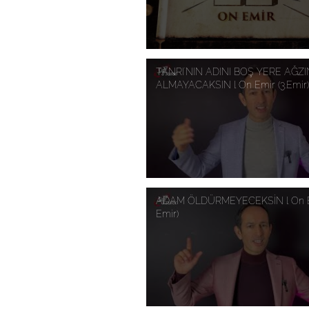
TANRI'NIN ADINI BOŞ YERE AĞZ
ALMAYACAKSIN l On Emir (3.Emir)
ADAM ÖLDÜRMEYECEKSİN l On E
Emir)