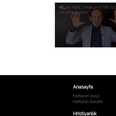
YALAN YERE TANIKLIK ETMEYEC
l On Emir (9. Emir)
Anasayfa
Haftanın Vaazı
Haftanın İbadeti
Hristiyanlık