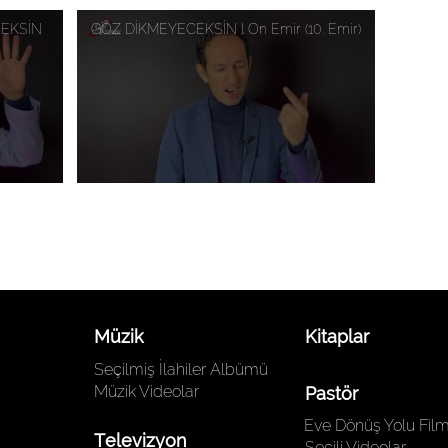
EKSİN
GÖZ DİKMEYECEKSİN l On Emir (10. Emir)
Müzik
Kitaplar
Seçilmiş İlahiler Albümü
Müzik Videolar
Pastör
Eve Dönüş Yolu Film
Televizyon
Seçili Videolar