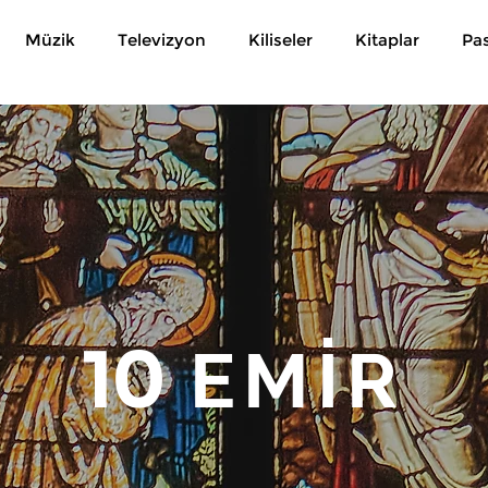
Müzik
Televizyon
Kiliseler
Kitaplar
Pa
10
EMİR