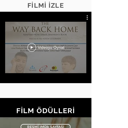
FİLMİ İZLE
Videoyu Oynat
FİLM ÖDÜLLERİ
RESMİ IMDb SAYFASI