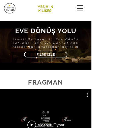
MESİH'İN
KİLİSESİ
EVE DÖNÜŞ YOLU
İsmail Serinken'in
Eve Dönüş
Yolunda Tanrı'yla Sohbet
adlı
kitabından uyarlanan
bir film
FİLMİ İZLE
FRAGMAN
Videoyu Oynat