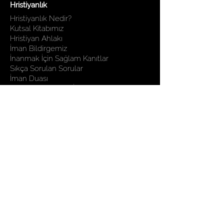
Hristiyanlık
Hristiyanlık Nedir?
Kutsal Kitabımız
Hristiyan Ahlakı
İman Bildirgemiz
İnanmak İçin Sağlam Kanıtlar
Sıkça Sorulan Sorular
İman Duası
Sizinle Paylaşmak İstediklerimiz
Kutsal Kitap Çalışmaları
Mesih'le İlgili Ön Bildiriler
En Büyük Buyruk
Müzik
Seçilmiş İlahiler Albümü
Müzik Videolar
Televizyon
Programlar
Yayın Zamanları